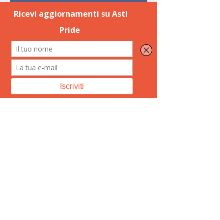
La registrazione è stata chiusa
Scopri gli altri eventi
Orario & Sede
22 ago 2020, 19:00
Casa del Popolo - Santa Libera, Via Angelo
Brofferio, 129, 14100 Asti AT, Italia
Condividi questo evento
©2020 di Associazione Asti Pride. Creato con Wix.com